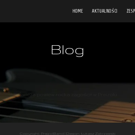
HOME
AKTUALNOŚCI
ZESP
Blog
Świeża powiew rocka zagościł w Preizolu
Copyright: PreizolBand | Design:
Łukasz Zakrzewski